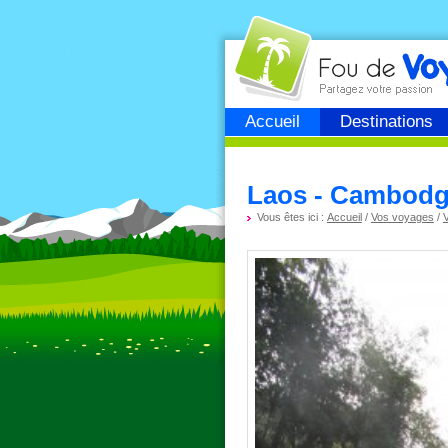
Fou de
voyage
Accueil
Destinations
Laos - Cambodge
Vous êtes ici :
Accueil
/
Vos voyages
/