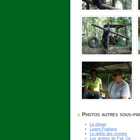
Photos autres sous-par
Le départ
Luang Prabang
Le defilé des moines
Les grottes de Pak Ou