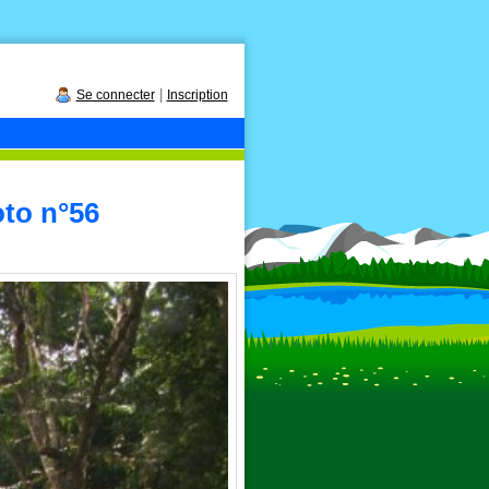
|
Se connecter
Inscription
oto n°56