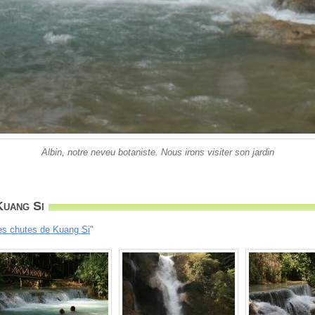
Albin, notre neveu botaniste. Nous irons visiter son jardin
Kuang Si
es chutes de Kuang Si
"