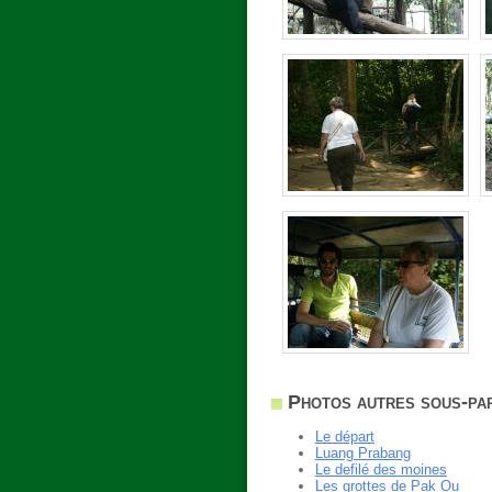
Photos autres sous-par
Le départ
Luang Prabang
Le defilé des moines
Les grottes de Pak Ou