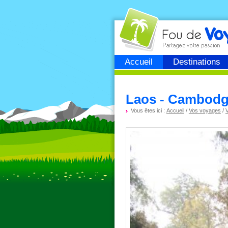
Fou de
voyage
Accueil
Destinations
Laos - Cambodge
Vous êtes ici :
Accueil
/
Vos voyages
/