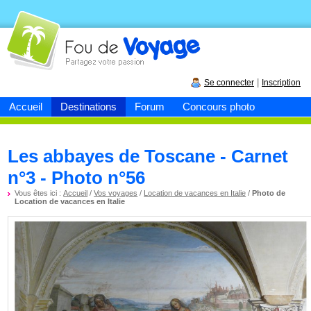
Fou de
voyage
|
Se connecter
Inscription
Accueil
Destinations
Forum
Concours photo
Les abbayes de Toscane - Carnet
n°3 - Photo n°56
Vous êtes ici :
Accueil
/
Vos voyages
/
Location de vacances en Italie
/
Photo de
Location de vacances en Italie