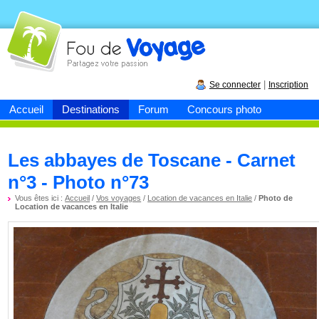
Fou de
voyage
|
Se connecter
Inscription
Accueil
Destinations
Forum
Concours photo
Les abbayes de Toscane - Carnet
n°3 - Photo n°73
Vous êtes ici :
Accueil
/
Vos voyages
/
Location de vacances en Italie
/
Photo de
Location de vacances en Italie