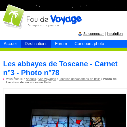
Fou de
voyage
|
Se connecter
Inscription
Accueil
Destinations
Forum
Concours photo
Les abbayes de Toscane - Carnet
n°3 - Photo n°78
Vous êtes ici :
Accueil
/
Vos voyages
/
Location de vacances en Italie
/
Photo de
Location de vacances en Italie